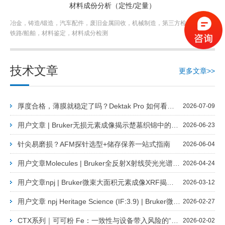
材料成份分析（定性/定量）
冶金，铸造/锻造，汽车配件，废旧金属回收，机械制造，第三方检测机构，
铁路/船舶，材料鉴定，材料成分检测
技术文章
更多文章>>
厚度合格，薄膜就稳定了吗？Dektak Pro 如何看见 3D 形貌与薄膜应力
2026-07-09
用户文章 | Bruker无损元素成像揭示楚墓织锦中的朱砂纹饰与石膏质盐害
2026-06-23
针尖易磨损？AFM探针选型+储存保养一站式指南
2026-06-04
用户文章Molecules | Bruker全反射X射线荧光光谱法实现跨产地贻贝元素比较
2026-04-24
用户文章npj | Bruker微束大面积元素成像XRF揭秘台家寺遗址出土甲骨表面黑变现象
2026-03-12
用户文章 npj Heritage Science (IF:3.9) | Bruker微束大面积XRF M6揭秘伦勃朗《夜巡》光影绘制策略
2026-02-27
CTX系列｜可可粉 Fe：一致性与设备带入风险的“快筛信号”
2026-02-02