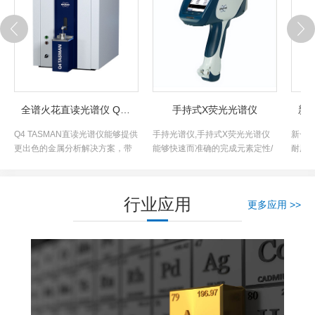
全谱火花直读光谱仪 Q4 TASMAN
手持式X荧光光谱仪
Q4 TASMAN直读光谱仪能够提供
手持光谱仪,手持式X荧光光谱仪
新一代
更出色的金属分析解决方案，带
能够快速而准确的完成元素定性/
耐用，
来更优秀的分析性能、易用性和
定量分析，适用于多种环境，包
是对
经济性。
括合金分析、PMI材质分析，矿石
的理
成分分析、土壤重金属检测、
行业应用
更多应用 >>
RoHS 2.0检测，镀层测厚、化肥
和动物饲料成分分析.....