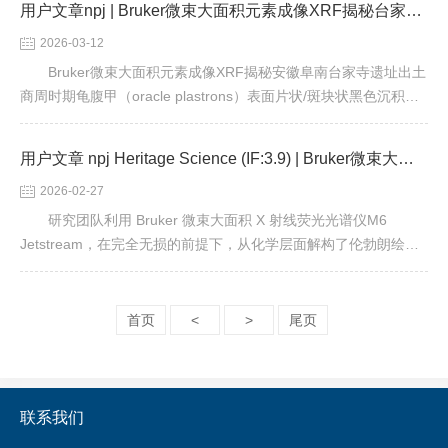
用户文章npj | Bruker微束大面积元素成像XRF揭秘台家寺遗址出土甲骨表面黑变现象
2026-03-12
Bruker微束大面积元素成像XRF揭秘安徽阜南台家寺遗址出土
商周时期龟腹甲（oracle plastrons）表面片状/斑块状黑色沉积黑
变现象
用户文章 npj Heritage Science (IF:3.9) | Bruker微束大面积XRF M6揭秘伦勃朗《夜巡》光影绘制策略
2026-02-27
研究团队利用 Bruker 微束大面积 X 射线荧光光谱仪M6
Jetstream，在完全无损的前提下，从化学层面解构了伦勃朗绘
制“金衣”的工艺。
首页
<
>
尾页
联系我们