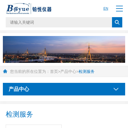
EN
您当前的所在位置为：
首页
>
产品中心
>
检测服务
产品中心
检测服务