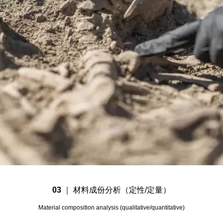
03
｜
材料成份分析（定性/定量）
Material composition analysis (qualitative/quantitative)