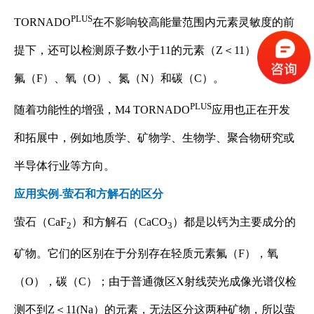
PLUS
TORNADO
在不影响较高能量范围内元素灵敏度的前
提下，还可以检测原子数小于11的元素（Z＜11），例如
氟（F）、氧（O）、氮（N）和碳（C）。
PLUS
随着功能性的增强，M4 TORNADO
应用也正在开发
和拓展中，例如地质学、矿物学、生物学、聚合物研究或
半导体行业等方向。
应用实例-萤石和方解石的区分
萤石（CaF
）和方解石（CaCO
）都是以钙为主要成分的
2
3
矿物。它们的区别在于分别存在轻质元素氟（F），氧
（O），碳（C）；由于普通微区X射线荧光成像光谱仪检
测不到Z＜11(Na）的元素，无法区分这两种矿物，所以萤