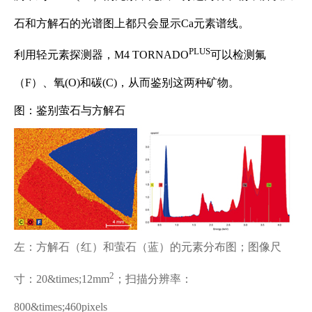
石和方解石的光谱图上都只会显示Ca元素谱线。
PLUS
利用轻元素探测器，M4 TORNADO
可以检测氟
（F）、氧(O)和碳(C)，从而鉴别这两种矿物。
图：鉴别萤石与方解石
左：方解石（红）和萤石（蓝）的元素分布图；图像尺
2
寸：20&times;12mm
；扫描分辨率：
800&times;460pixels