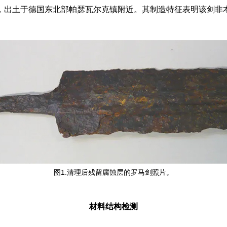
1），出土于德国东北部帕瑟瓦尔克镇附近。其制造特征表明该剑
图1.清理后残留腐蚀层的罗马剑照片。
材料结构检测