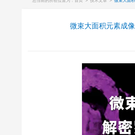
您当前的所在位置为：
首页
>
技术文章
>
微束大面积
微束大面积元素成像