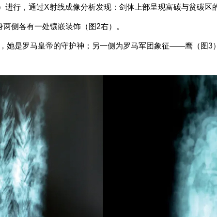
in）进行，通过X射线成像分析发现：剑体上部呈现富碳与贫碳区
身两侧各有一处镶嵌装饰（图2右）。
a），她是罗马皇帝的守护神；另一侧为罗马军团象征——鹰（图