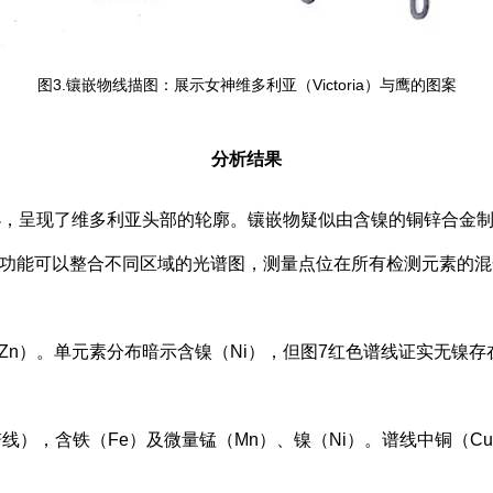
图3.镶嵌物线描图：展示女神维多利亚（Victoria）与鹰的图案
分析结果
，呈现了维多利亚头部的轮廓。镶嵌物疑似由含镍的铜锌合金制
Map功能可以整合不同区域的光谱图，测量点位在所有检测元素的
Zn）。单元素分布暗示含镍（Ni），但图7红色谱线证实无镍
），含铁（Fe）及微量锰（Mn）、镍（Ni）。谱线中铜（Cu