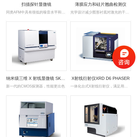
扫描探针显微镜
薄膜应力和硅片翘曲检测仪
同类AFM中具有很低的噪音水平和很
光学设计减少图形衬底对激光的干
高的分辨率Innova扫描探针显微镜
涉。
（SPM）
纳米级三维 X 射线显微镜 SKYSCAN 2214 CMOS
X射线衍射仪XRD D6 PHASER
新一代的CMOS探测器，性能更出色
一体化台式X射线衍射仪，满足用户
的各项研究需求