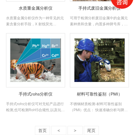
水质重金属分析仪
手持式废旧金属分析仪
水质重金属分析仪作为一种常见的元
可用于检测分析废旧金属中的金属元
素含量分析手段，X 射线荧光
素种类和含量，内置多种牌号库，能
（XRF）光谱法在科研、工业、.....
够快速识别出金属种类（如3.....
手持式rohs分析仪
材料可靠性鉴别（PMI）
手持式rohs分析仪可对无铅产品进行
不锈钢材质检测-材料可靠性鉴别
检测,也可检测RoHS合规性,以及玩具
（PMI）优点： 快速准确分析与牌号
和消费产品中的重.....
鉴定；大容量金属牌号库.....
首页
<
>
尾页