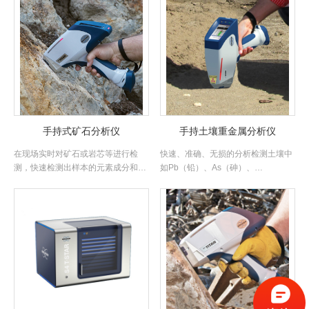
手持式矿石分析仪
手持土壤重金属分析仪
在现场实时对矿石或岩芯等进行检
快速、准确、无损的分析检测土壤中
测，快速检测出样本的元素成分和元
如Pb（铅）、As（砷）、
素含量，以便于分析矿石品位和.....
Cd（镉）、Hg（汞）等重金属的.....