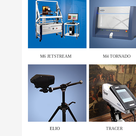
M6 JETSTREAM
M4 TORNADO
ELIO
TRACER