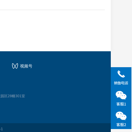
视频号
园区28幢301室
-1