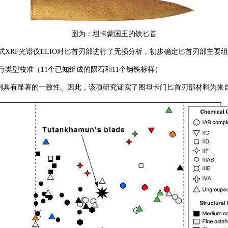
图为：坦卡蒙国王的铁匕首
便携式XRF光谱仪ELIO对匕首刃部进行了无损分析，初步确定匕首刃部主要组
行类型校准（11个已知组成的陨石和11个钢铁标样）
o比例具有显著的一致性。因此，该项研究证实了图坦卡门匕首刃部材料为