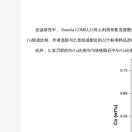
在该研究中， Daniela COMELLI等人利用布鲁克
Co组成比例，作者选取与匕首组成相近的22个标准样品进
此外，匕首刃部的Ni/Co比例与76块铁陨石中Ni/C