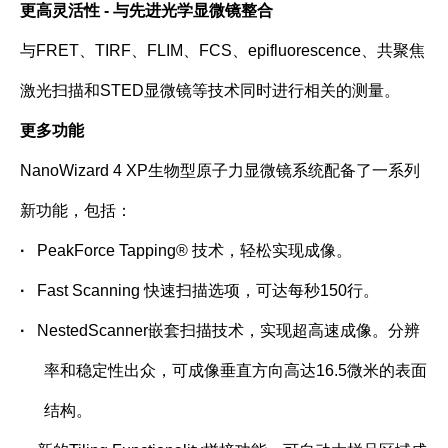
更高灵活性 -
与先进光学显微镜整合
与
FRET
、
TIRF
、
FLIM
、
FCS
、
epifluorescence
、共聚焦
激光扫描和
STED
显微镜等技术同时进行相关的测量。
更多功能
NanoWizard 4 XP生物型原子力显微镜系统配备了一系列
新功能，包括：
·
PeakForce Tapping® 技术，轻松实现成像。
·
Fast Scanning 快速扫描选项，可达每秒
150
行。
·
NestedScanner嵌套扫描技术，实现超高速成像。分辨
率和稳定性出众，可成像垂直方向高达
16.5
微米的表面
结构。