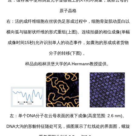
左：缓存液中使用倒置光学显微镜上的XY闭环测量，观察云母的
原子晶格
右：活的成纤维细胞在丝状伪足形成过程中，细胞骨架肌动蛋白以
横向弧与辐射状纤维的形式重组(上图)。连续拍摄的相位成像(单幅
成像时间15秒)允许识别单人的动态事件，如囊泡的形成或者货物
分子的转移(下图) 。
样品由柏林洪堡大学的A.Hermann教授提供。
左：单个DNA分子在云母表面的液下成像(高度范围: 2.6 nm)。
DNA大沟的形貌特征随处可见，插图展示了红线处的界面图，螺旋