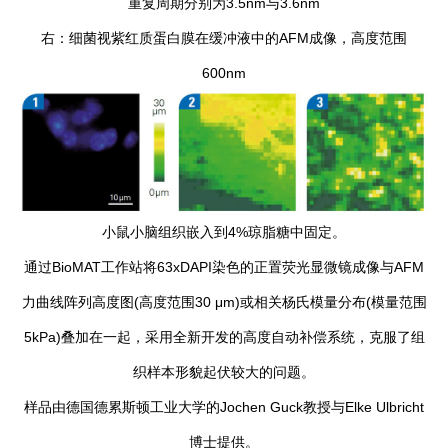
重复周期分别为3.5nm与3.6nm
右：细菌视紫红质蛋白膜在缓冲液中的AFM成像，高度范围
600nm
小鼠小脑组织嵌入到4%琼脂糖中固定。
通过BioMAT工作站将63xDAPI染色的正置荧光显微镜成像与AFM
力曲线阵列高度图(高度范围30 μm)或相关杨氏模量分布(模量范围
5kPa)叠加在一起，采用全新开发的高度自动补偿系统，克服了组
织样本形貌起伏较大的问题。
样品由德国德累斯顿工业大学的Jochen Guck教授与Elke Ulbricht
博士提供。