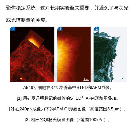
聚焦稳定系统，这对长期实验至关重要，并避免了与荧光
或光谱测量的冲突。
A549活细胞在37℃培养基中STED和AFM成像。
[1] 用硅罗丹明标记的微管的STED与AFM形貌图叠加。
[2] 在240pN成像力下的AFM QI形貌图像（高度范围3.5μm）。
[3] 相应的QI杨氏模量图像（z范围100kPa）。