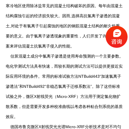
寒冷地区使用除冰盐常见的混凝土结构破坏的原因。每年由混凝土
结构腐蚀引起的经济损失较大。因而,选择高抗氯离子渗透的混凝
土,对处于有氯离子引起腐蚀的地区的钢筋混凝土结构的耐久性重
要的意义。由于氯离子渗透现象的重要性，人们开发了许多试验方
案来评估混凝土抗氯离子侵入的性能。
估算混凝土成分中氯离子渗透是使用寿命预测的一个主要参数。
电化学测试方法具有快速，而较长期的测试方法可以提供更接近实
际应用环境的条件。常用的标准试验方法NTBuild443“加速氯离子
渗透法”和NTBuild492“非稳态氯离子迁移系数法”。除了这些标准
试验之外，微区X射线荧光（Micro-XRF）方法用于测定氯化物扩
散系数，但是需要开发多种校准曲线以考虑各种粘合剂系统的基质
效应。
德国布鲁克微区X射线荧光光谱Micro-XRF分析技术是对不均匀