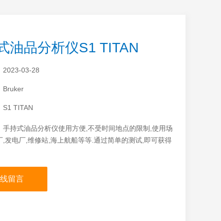
式油品分析仪S1 TITAN
：
2023-03-28
：
Bruker
：
S1 TITAN
：
手持式油品分析仪使用方便,不受时间地点的限制,使用场
,发电厂,维修站,海上航船等等.通过简单的测试,即可获得
染物,添加剂的元素信息以及化学组成,是油品生产、研究中
之一.
线留言