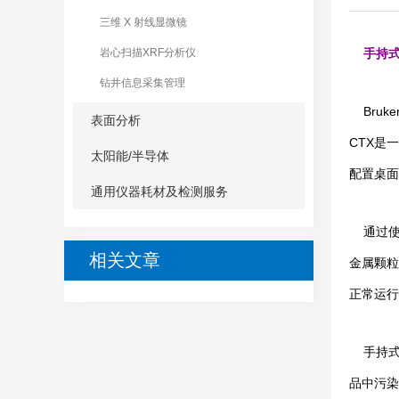
三维 X 射线显微镜
岩心扫描XRF分析仪
手持
钻井信息采集管理
Bruke
表面分析
CTX是
太阳能/半导体
+
配置桌面
通用仪器耗材及检测服务
+
+
通过使用
相关文章
金属颗粒
正常运行
手持式
品中污染