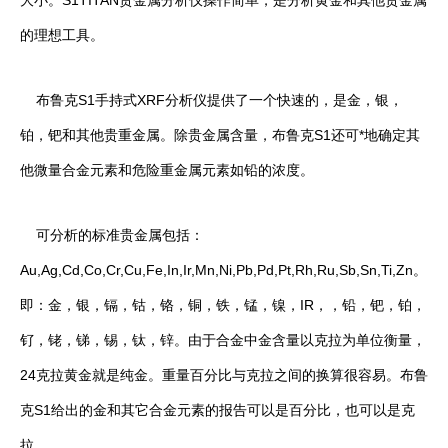
大小。S1TITAN贵金属分析仪操作简单，是分析黄金和其他贵金属
的理想工具。
布鲁克S1手持式XRF分析仪提供了一个快速的，是金，银，
铂，钯和其他贵重金属。除贵金属含量，布鲁克S1还可*地确定其
他微量合金元素和危险重金属元素如铅的浓度。
可分析的标准贵金属包括：
Au,Ag,Cd,Co,Cr,Cu,Fe,In,Ir,Mn,Ni,Pb,Pd,Pt,Rh,Ru,Sb,Sn,Ti,Zn。
即：金，银，镉，钴，铬，铜，铁，锰，镍，IR，，铅，钯，铂，
钌，铑，锑，锡，钛，锌。由于合金中金含量以克拉为单位衡量，
24克拉黄金就是纯金。重量百分比与克拉之间的换算很容易。布鲁
克S1给出的金和其它合金元素的报告可以是百分比，也可以是克
拉。