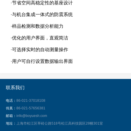
·节省空间高稳定性的基座设计
·与机台集成一体式的防震系统
·样品检测和数据分析能力
·优化的用户界面，直观简洁
·可选择实时的自动测量操作
·用户可自行设置数据输出界面
联系我们
电话：
86-021-37018108
传真：
86-021-57656381
邮箱：
info@boyuesh.com
地址：
上海市松江区莘砖公路518号松江高科技园区28幢301室