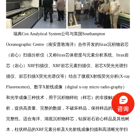
瑞典Cox Analytical System公司与英国Southampton
Oceanographic Centre（南安普敦海洋）合作开发的Itrax沉积物岩芯
（岩心）扫描分析仪（又称Itrax芯体密度与元素分析系统、Itrax岩
芯（岩心）XRF扫描仪、XRF岩芯元素扫描仪、岩芯X荧光光谱扫
描仪、岩芯扫描X荧光光谱仪等）结合了微观X射线荧光分析(X-ray
Fluorescence)、数字X射线成像（digital x-ray micro radio-graphy）
和光学成像三种技术，用于沉积物样柱（样芯）的非接触式扫描分
析，提供高质量、完整的数据，不破坏样品，保持样品的原始性和
完整性。适合海洋、湖底沉积物样芯，钻探岩石岩心样品及其他树
木，柱状样品的XRF元素分析及X光射线成像扫描和高清晰光学扫