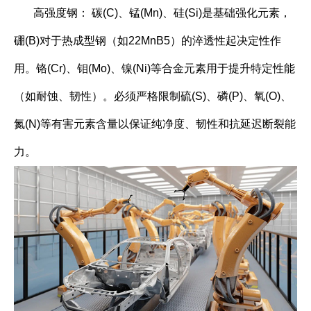
高强度钢： 碳(C)、锰(Mn)、硅(Si)是基础强化元素，
硼(B)对于热成型钢（如22MnB5）的淬透性起决定性作
用。铬(Cr)、钼(Mo)、镍(Ni)等合金元素用于提升特定性能
（如耐蚀、韧性）。必须严格限制硫(S)、磷(P)、氧(O)、
氮(N)等有害元素含量以保证纯净度、韧性和抗延迟断裂能
力。